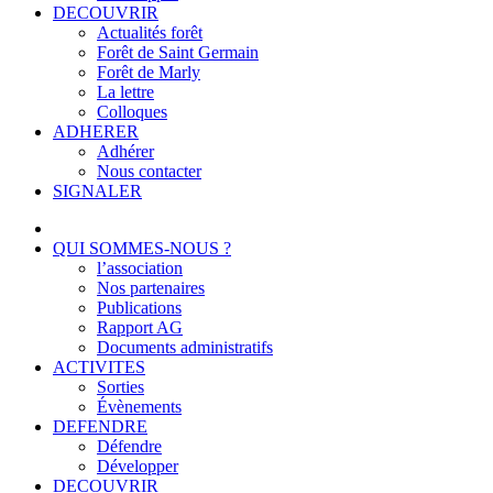
DECOUVRIR
Actualités forêt
Forêt de Saint Germain
Forêt de Marly
La lettre
Colloques
ADHERER
Adhérer
Nous contacter
SIGNALER
QUI SOMMES-NOUS ?
l’association
Nos partenaires
Publications
Rapport AG
Documents administratifs
ACTIVITES
Sorties
Évènements
DEFENDRE
Défendre
Développer
DECOUVRIR