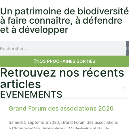
Un patrimoine de biodiversité
à faire connaître, à défendre
et à développer
NOS PROCHAINES SORTIES
Retrouvez nos récents
articles
EVENEMENTS
Sensibilisation aux feux de forêt
avec la Défense des Forêts Contre
Grand Forum des associations 2026
l'Incendie
Samedi 5 septembre 2026, Grand Forum des associations
à L’Etang-le-Ville , Mareil-Marly, Marly-le-Roi et Saint-