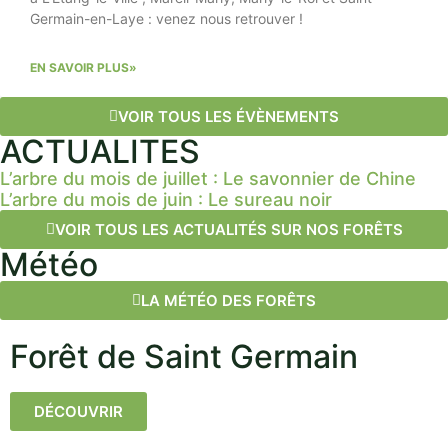
Objectif principal de notre sortie du 11 juin 2026 : sensibiliser
Germain-en-Laye : venez nous retrouver !
aux feux de forêt qui concernent nos forêts en raison du
dérèglement climatique
EN SAVOIR PLUS»
CLIQUER ICI
VOIR TOUS LES ÉVÈNEMENTS
ACTUALITES
L’arbre du mois de juillet : Le savonnier de Chine
L’arbre du mois de juin : Le sureau noir
VOIR TOUS LES ACTUALITÉS SUR NOS FORÊTS
Météo
LA MÉTÉO DES FORÊTS
Forêt de Saint Germain
DÉCOUVRIR